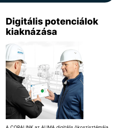
Digitális potenciálok
kiaknázása
A CORALINK az AUMA digitális ökoszisztémája.