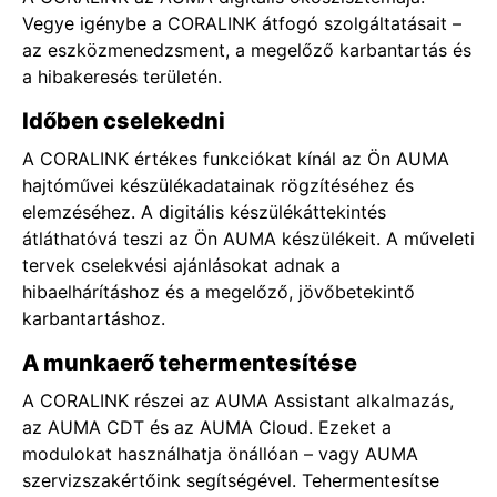
Vegye igénybe a CORALINK átfogó szolgáltatásait –
az eszközmenedzsment, a megelőző karbantartás és
a hibakeresés területén.
Időben cselekedni
A CORALINK értékes funkciókat kínál az Ön AUMA
hajtóművei készülékadatainak rögzítéséhez és
elemzéséhez. A digitális készülékáttekintés
átláthatóvá teszi az Ön AUMA készülékeit. A műveleti
tervek cselekvési ajánlásokat adnak a
hibaelhárításhoz és a megelőző, jövőbetekintő
karbantartáshoz.
A munkaerő tehermentesítése
A CORALINK részei az AUMA Assistant alkalmazás,
az AUMA CDT és az AUMA Cloud. Ezeket a
modulokat használhatja önállóan – vagy AUMA
szervizszakértőink segítségével. Tehermentesítse