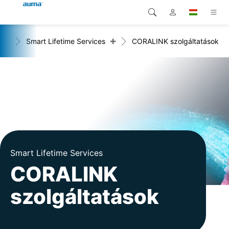
+
+
Smart Lifetime Services
CORALINK szolgáltatások
Keresés
Global
Termékek
Európa
Megoldások
Letöltések
Ázsia és Csendes-óceáni
térség
Szerviz
Észak-Amerika
Vállalat
Smart Lifetime Services
CORALINK
Kapcsolat
szolgáltatások