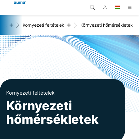
+
+
sok
Környezeti feltételek
Környezeti hőmérsékletek
Keresés
Global
Termékek
Európa
Megoldások
Letöltések
Ázsia és Csendes-óceáni
térség
Szerviz
Észak-Amerika
Vállalat
Környezeti feltételek
Környezeti
Kapcsolat
hőmérsékletek