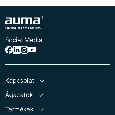
Social Media
Kapcsolat
AUMA Riester
Ágazatok
GmbH & Co. KG
Aumastr 1
Víz
Termékek
79379 Muellheim | Germany