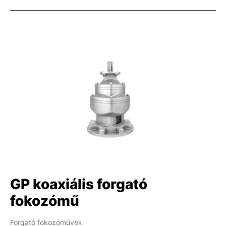
GP koaxiális forgató
fokozómű
Forgató fokozóművek