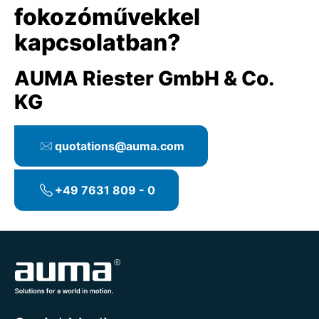
fokozóművekkel
kapcsolatban?
AUMA Riester GmbH & Co.
KG
quotations@auma.com
+49 7631 809 - 0