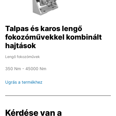
Talpas és karos lengő
fokozóművekkel kombinált
hajtások
Lengő fokozóművek
350 Nm - 45000 Nm
Ugrás a termékhez
Kérdése van a