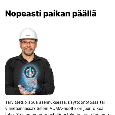
Nopeasti paikan päällä
Tarvitsetko apua asennuksessa, käyttöönotossa tai
vianetsinnässä? Silloin AUMA-huolto on juuri oikea
taho. Saavumme nopeasti järjestelmän luo ja tuemme