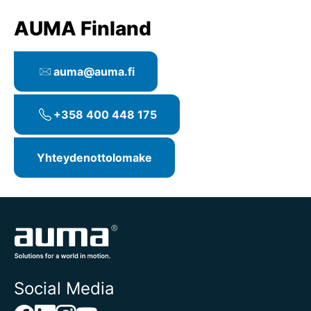
AUMA Finland
auma@auma.fi
+358 400 448 175
Yhteydenottolomake
Social Media