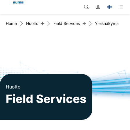
+
+
Home
Huolto
Field Services
Yleisnäkymä
Haku
Global
Tuotteet
Eurooppa
Ratkaisut
Dokumentit
Aasia ja Tyynen valtameren
alue
Huolto
Pohjois-Amerikka
Yritys
Huolto
Field Services
Yhteystiedot