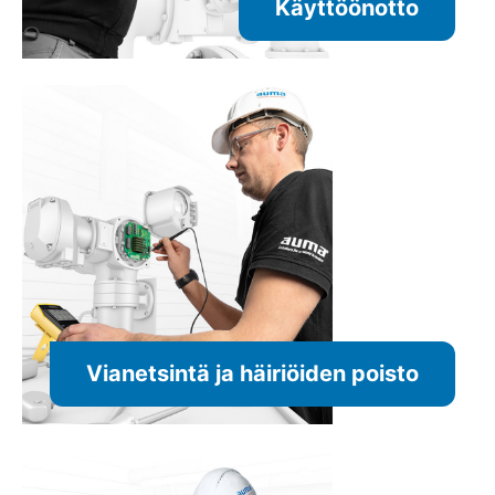
Käyttöönotto
Vianetsintä ja häiriöiden poisto