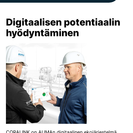
Digitaalisen potentiaalin
hyödyntäminen
CORALINK on AUMAn digitaalinen ekojärjestelmä.