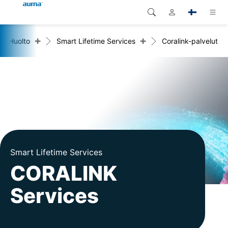
+
+
Huolto
Smart Lifetime Services
Coralink-palvelut
Haku
Global
Tuotteet
Eurooppa
Ratkaisut
Dokumentit
Aasia ja Tyynen valtameren
alue
Huolto
Pohjois-Amerikka
Yritys
Smart Lifetime Services
CORALINK
Yhteystiedot
Services