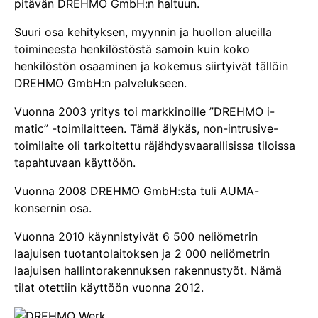
pitävän DREHMO GmbH:n haltuun.
Suuri osa kehityksen, myynnin ja huollon alueilla
toimineesta henkilöstöstä samoin kuin koko
henkilöstön osaaminen ja kokemus siirtyivät tällöin
DREHMO GmbH:n palvelukseen.
Vuonna 2003 yritys toi markkinoille ”DREHMO i-
matic” -toimilaitteen. Tämä älykäs, non-intrusive-
toimilaite oli tarkoitettu räjähdysvaarallisissa tiloissa
tapahtuvaan käyttöön.
Vuonna 2008 DREHMO GmbH:sta tuli AUMA-
konsernin osa.
Vuonna 2010 käynnistyivät 6 500 neliömetrin
laajuisen tuotantolaitoksen ja 2 000 neliömetrin
laajuisen hallintorakennuksen rakennustyöt. Nämä
tilat otettiin käyttöön vuonna 2012.