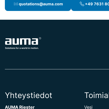
quotations@auma.com
+49 7631 80
Yhteystiedot
Toimia
AUMA Riester
Vesi