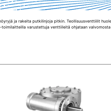
höyryjä ja rakeita putkilinjoja pitkin. Teollisuusventtiilit hu
toimilaitteilla varustettuja venttiileitä ohjataan valvomosta