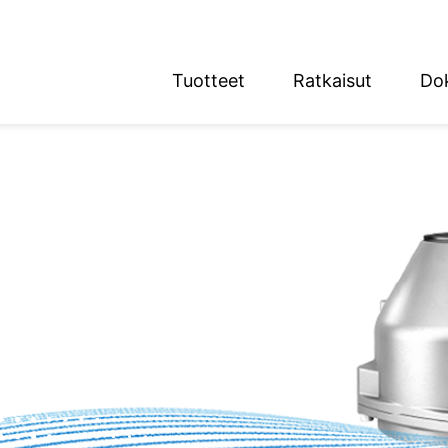
Tuotteet
Ratkaisut
Do
English
Deutsch
n alue