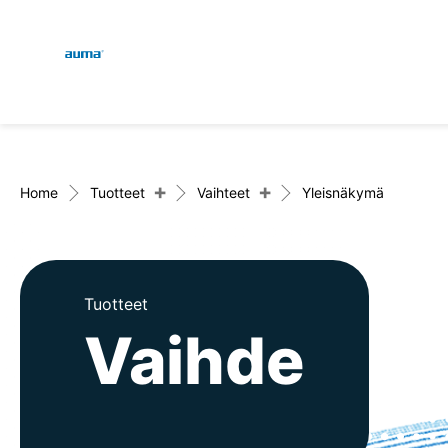
Global
Haku
Eurooppa
+
+
Home
Tuotteet
Vaihteet
Yleisnäkymä
Aasia ja Tyynen valtamere
Tuotteet
Vaihde
Pohjois-Amerikka