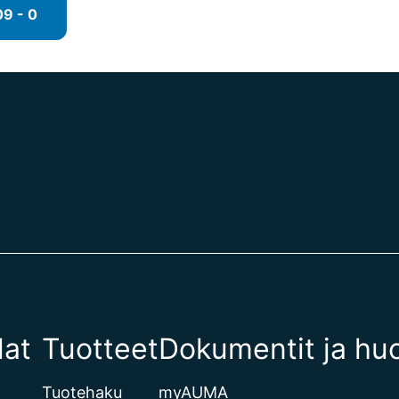
9 - 0
lat
Tuotteet
Dokumentit ja huo
Tuotehaku
myAUMA