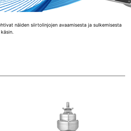
olehtivat näiden siirtolinjojen avaamisesta ja sulkemisesta
 käsin.