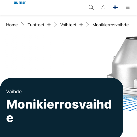
+
+
Home
Tuotteet
Vaihteet
Monikierrosvaihde
Haku
Global
Tuotteet
Eurooppa
Ratkaisut
Dokumentit
Aasia ja Tyynen valtameren
alue
Huolto
Pohjois-Amerikka
Yritys
Vaihde
Monikierrosvaihd
Yhteystiedot
e