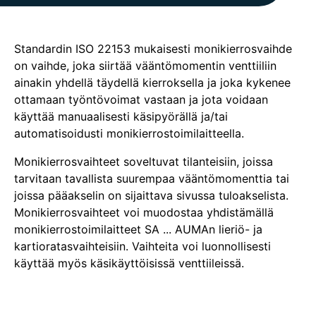
Standardin ISO 22153 mukaisesti monikierrosvaihde
on vaihde, joka siirtää vääntömomentin venttiiliin
ainakin yhdellä täydellä kierroksella ja joka kykenee
ottamaan työntövoimat vastaan ja jota voidaan
käyttää manuaalisesti käsipyörällä ja/tai
automatisoidusti monikierrostoimilaitteella.
Monikierrosvaihteet soveltuvat tilanteisiin, joissa
tarvitaan tavallista suurempaa vääntömomenttia tai
joissa pääakselin on sijaittava sivussa tuloakselista.
Monikierrosvaihteet voi muodostaa yhdistämällä
monikierrostoimilaitteet SA ... AUMAn lieriö- ja
kartioratasvaihteisiin. Vaihteita voi luonnollisesti
käyttää myös käsikäyttöisissä venttiileissä.