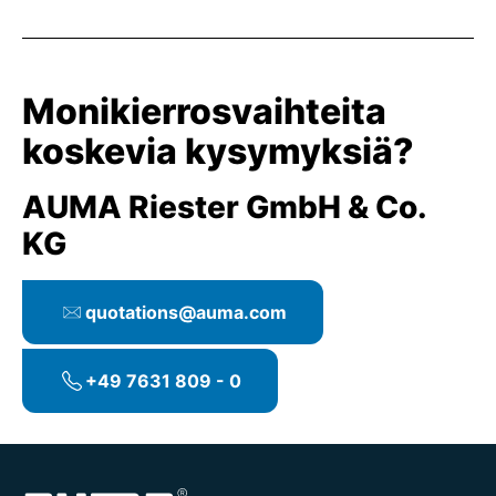
Monikierrosvaihteita
koskevia kysymyksiä?
AUMA Riester GmbH & Co.
KG
quotations@auma.com
+49 7631 809 - 0