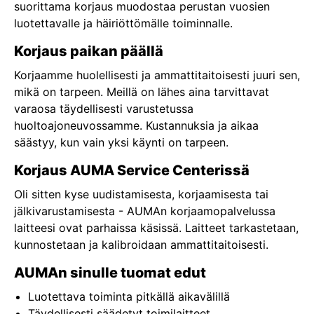
suorittama korjaus muodostaa perustan vuosien
luotettavalle ja häiriöttömälle toiminnalle.
Korjaus paikan päällä
Korjaamme huolellisesti ja ammattitaitoisesti juuri sen,
mikä on tarpeen. Meillä on lähes aina tarvittavat
varaosa täydellisesti varustetussa
huoltoajoneuvossamme. Kustannuksia ja aikaa
säästyy, kun vain yksi käynti on tarpeen.
Korjaus AUMA Service Centerissä
Oli sitten kyse uudistamisesta, korjaamisesta tai
jälkivarustamisesta - AUMAn korjaamopalvelussa
laitteesi ovat parhaissa käsissä. Laitteet tarkastetaan,
kunnostetaan ja kalibroidaan ammattitaitoisesti.
AUMAn sinulle tuomat edut
Luotettava toiminta pitkällä aikavälillä
Täydellisesti säädetyt toimilaitteet