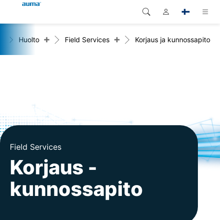
+
+
e
Huolto
Field Services
Korjaus ja kunnossapito
Haku
Global
Tuotteet
Eurooppa
Ratkaisut
Dokumentit
Aasia ja Tyynen valtameren
alue
Huolto
Pohjois-Amerikka
Yritys
Field Services
Korjaus -
Yhteystiedot
kunnossapito