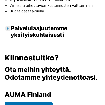
Virheistä aiheutuvien kustannusten välttäminen
Uudet osat takuulla
Palvelulaajuutemme
yksityiskohtaisesti
Korjaus paikan päällä
Vakiopalvelut
Kiinnostuitko?
Laitteen tarkastus sovelluksella paikan
päällä
Ota meihin yhteyttä.
Korjaus ja kunnossapito
Odotamme yhteydenottoasi.
Käyttöparametrien asianmukainen säätö
Toimintatestien ja koekäyttö paikan päällä
Digitaalinen laitetietojen tallennus
AUMA Finland
Yksityiskohtainen huoltoraportti