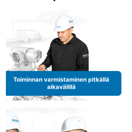
Toiminnan varmistaminen pitkällä
aikavälillä