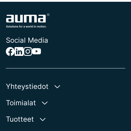
Social Media
Yhteystiedot
AUMA Riester
Toimialat
GmbH & Co. KG
Aumastr 1
Vesi
Tuotteet
79379 Muellheim | Germany
Öljy ja kaasu