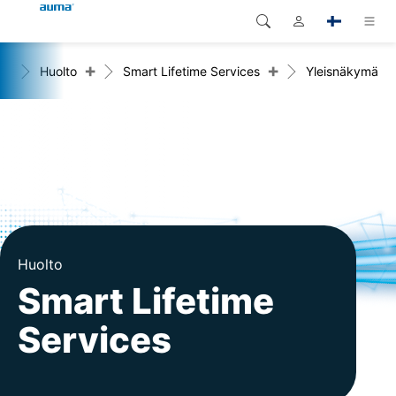
+
+
me
Huolto
Smart Lifetime Services
Yleisnäkymä
Haku
Global
Tuotteet
Eurooppa
Ratkaisut
Dokumentit
Aasia ja Tyynen valtameren
alue
Huolto
Pohjois-Amerikka
Yritys
Huolto
Smart Lifetime
Yhteystiedot
Services