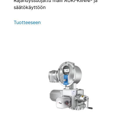
Räjähdyssuojattu malli AUKI-KIINNI- ja
säätökäyttöön
Tuotteeseen