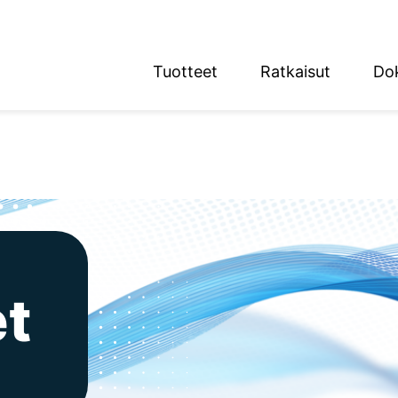
Tuotteet
Ratkaisut
Do
English
Deutsch
n alue
et