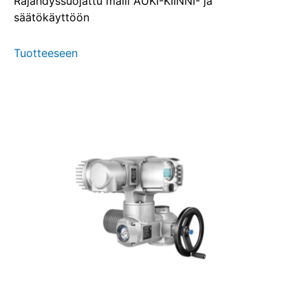
Räjähdyssuojattu malli AUKI-KIINNI- ja
säätökäyttöön
Tuotteeseen