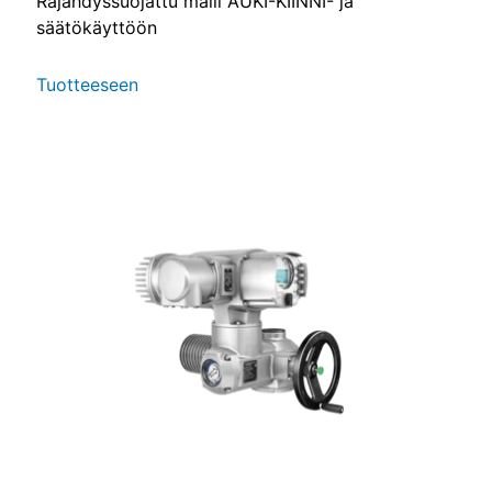
Räjähdyssuojattu malli AUKI-KIINNI- ja
säätökäyttöön
Tuotteeseen