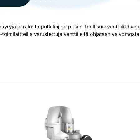
höyryjä ja rakeita putkilinjoja pitkin. Teollisuusventtiilit hu
toimilaitteilla varustettuja venttiileitä ohjataan valvomosta