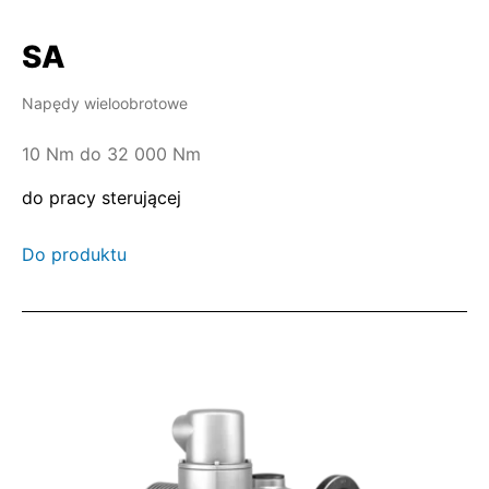
Klasa D
: ciągła modulacja. Napęd ustawczy
musi stale doprowadzać armaturę w dowolne
SA
położenie między całkowitym otwarciem i
całkowitym zamknięciem.
Napędy wieloobrotowe
10 Nm do 32 000 Nm
do pracy sterującej
Do produktu