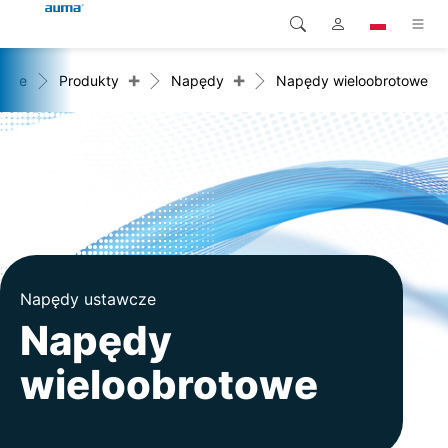
+
+
ome
Produkty
Napędy
Napędy wieloobrotowe
Wyszukaj
Global
Produkty
Europa
Rozwiązania
Pliki do pobrania
Azja i Pacyfik
Serwis
Ameryka Północna
Przedsiębiorstwo
Napędy ustawcze
Napędy
Kontakt
wieloobrotowe