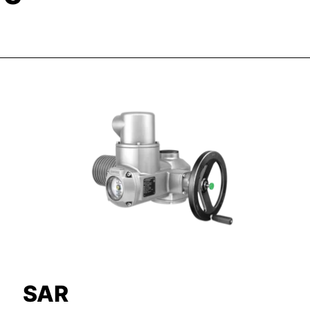
 pas à pas Il est requis que le servomoteur commande
e dans toute position (totalement ouverte, intermédiaire ou
n Il est requis que le servomoteur commande fréquemment
n entre l'ouverture totale et la fermeture totale.
s que le servomoteur commande en continu l'appareil de
e l'ouverture totale et la fermeture totale.
SAR