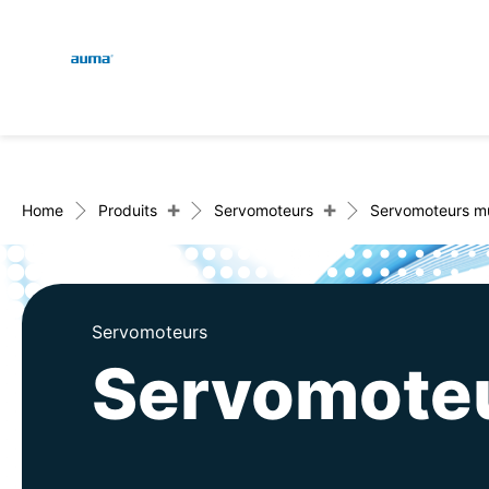
Global
Recherche
Europe
+
+
Home
Produits
Servomoteurs
Servomoteurs mu
Asie et Océanie
Servomoteurs
Servomoteu
Amérique du Nord