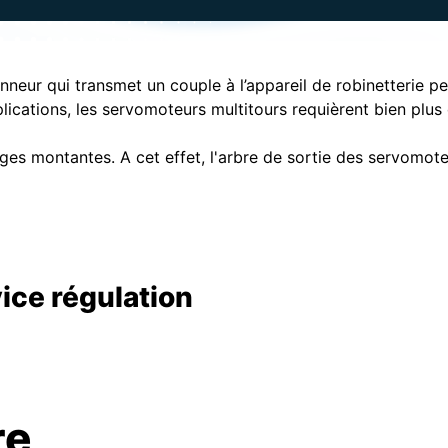
neur qui transmet un couple à l’appareil de robinetterie pe
ications, les servomoteurs multitours requièrent bien plus
iges montantes. A cet effet, l'arbre de sortie des servomot
ice régulation
ou tout-ou-rien. Il est requis que le servomoteur
otalité de sa course en allant de la position d'ouverture
 inversement.
re