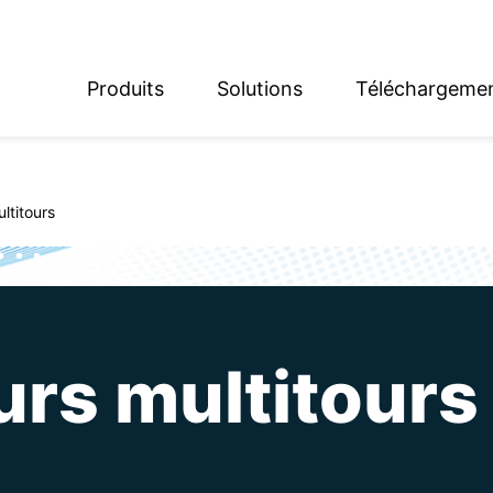
Produits
Solutions
Téléchargeme
English
Deutsch
ltitours
rs multitours