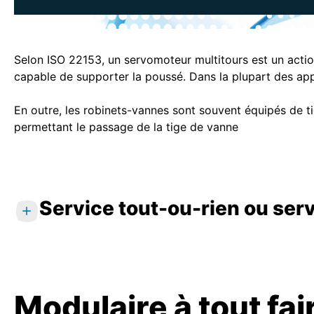
Selon ISO 22153, un servomoteur multitours est un action
capable de supporter la poussé. Dans la plupart des appl
En outre, les robinets-vannes sont souvent équipés de t
permettant le passage de la tige de vanne
Service tout-ou-rien ou serv
Classe A
: Service OUVERTURE - FERMETURE 
commande l'appareil de robinetterie sur la t
totale à la position de fermeture totale, ou
Modulaire à tout fai