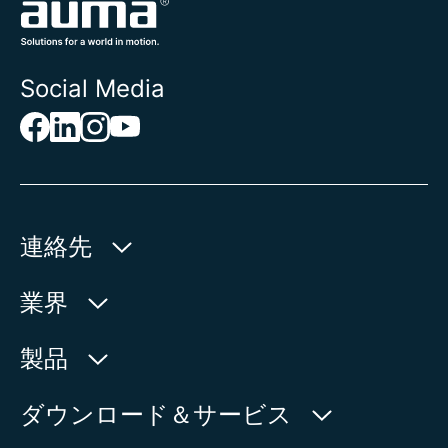
Social Media
連絡先
AUMA Riester
業界
GmbH & Co. KG
Aumastr. 1
水利産業
製品
79379 Muellheim | Germany
石油・天然ガス
製品検索
ダウンロード＆サービス
地図上に表示
電力
製品概要