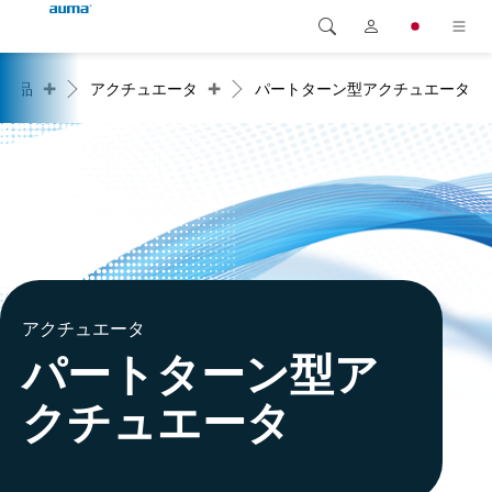
+
+
製品
アクチュエータ
パートターン型アクチュエータ
検索
Global
製品
ヨーロッパ
ソリューション
ダウンロード
アジア・太平洋地域
サービス
北米
弊社概要
アクチュエータ
パートターン型ア
連絡先
クチュエータ