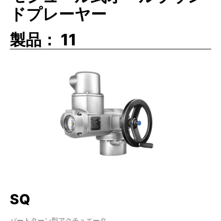
す。
ドプレーヤー
クラスB
: インチング、位置決めまたは位置決め
製品：
11
定格。アクチュエータはバルブを時として任意の
位置 (完全開、中間開度、完全閉)に調整できる
必要があります。
クラスC
: 変調または調整モード。アクチュエー
タはバルブを定期的に完全開と完全閉の状態の中
間の任意の位置に調整できる必要があります。
クラスD
: 常時変調。アクチュエータはバルブを
常時完全開位置と完全閉の状態の間のどの位置に
も調整できる必要があります。
SQ
パートターン型アクチュエータ