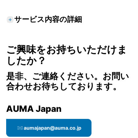
サービス内容の詳細
標準サービス
アクチュエータ据付の点検
ご興味をお持ちいただけま
潜在的な環境影響の考慮
したか？
専門的な運転パラメータ設定
移動量とトルクに対する終端位置の最適化設
定
是非、ご連絡ください。お問い
機能テストと試運転の実施
合わせお待ちしております。
デジタル機器の記録
詳細なサービスレポート
AUMA Japan
オプションサービス
顧客別にカスタマイズされたパラメータ化と
aumajapan@auma.co.jp
設定
開度調整器、プロセス調節器、最適化パラメ