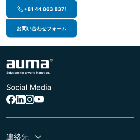
ータ、インターロックなどの特殊パラメータ
+81 44 863 8371
の起動と設定
機械式開度表示器、I/Oインターフェースなど
の文書の更新を含む機能拡張および変換
お問い合わせフォーム
制御技術による統合テスト
プロセス改善のためのアクチュエータパラメ
ータの最適化
現場での運用担当者の指導
Social Media
連絡先