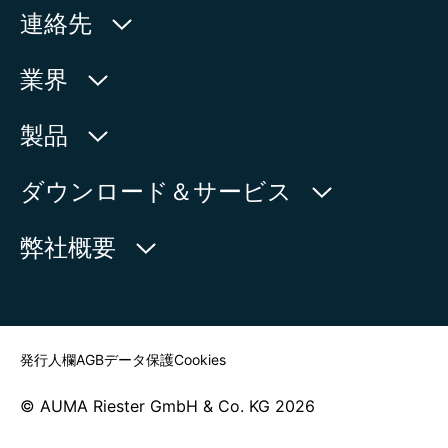
連絡先
オプションサービス
アクチュエータの再塗装
AUMA Riester
業界
開度調整器、プロセス調節器、最適化パラメ
GmbH & Co. KG
ータ、インターロックなどの特殊パラメータ
Aumastr. 1
水利産業
製品
の起動と設定
79379 Muellheim | Germany
機械式開度表示器I/Oインターフェースなどの
石油・天然ガス
製品検索
ダウンロード＆サービス
文書の更新を含む機能拡張および変換
地図上に表示
電力
製品概要
myAUMA
電話:
+49 7631 809 - 0
弊社概要
製造部門
メール:
info@auma.com
サービスリクエスト
海洋
お問い合わせフォーム
ニュースルーム
担当者を探す
発行人欄
AGB
データ保護
Cookies
© AUMA Riester GmbH & Co. KG 2026