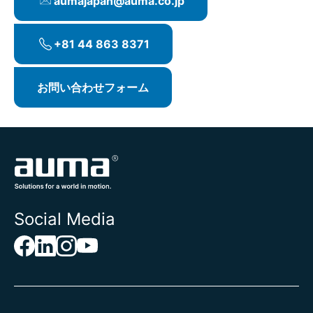
aumajapan@auma.co.jp
ータ、インターロックなどの特殊パラメータ
の起動と設定
機械式開度表示器I/Oインターフェースなどの
+81 44 863 8371
文書の更新を含む機能拡張および変換
現場での運用担当者の指導
お問い合わせフォーム
プロセス改善のためのアクチュエータパラメ
ータの最適化
AUMAサービスセンターでの修
理
標準サービス
Social Media
見積りの無料作成
修理とメンテナンス
専門的な運転パラメータ設定
テストベンチでのトルク設定
テストベンチ検収の完了
詳細なサービスレポート