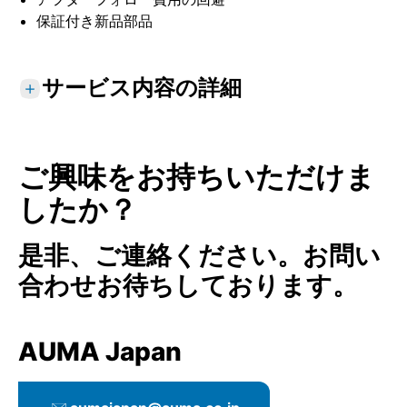
保証付き新品部品
サービス内容の詳細
現場での修理
標準サービス
ご興味をお持ちいただけま
使用場所でのアプリケーションによる装置の
したか？
検査
修理とメンテナンス
是非、ご連絡ください。お問い
専門的な運転パラメータ設定
合わせお待ちしております。
現場での機能テストおよび試運転の実施
デジタル機器の記録
詳細なサービスレポート
AUMA Japan
オプションサービス
開度調整器、プロセス調節器、最適化パラメ