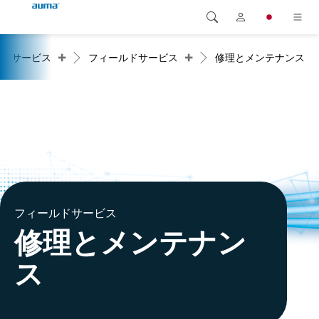
+
+
サービス
フィールドサービス
修理とメンテナンス
検索
Global
製品
ヨーロッパ
ソリューション
ダウンロード
アジア・太平洋地域
サービス
北米
弊社概要
フィールドサービス
修理とメンテナン
連絡先
ス