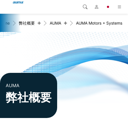
+
+
Home
弊社概要
AUMA
AUMA Motors + Systems
検索
Global
製品
ヨーロッパ
ソリューション
ダウンロード
アジア・太平洋地域
サービス
北米
弊社概要
AUMA
弊社概要
連絡先