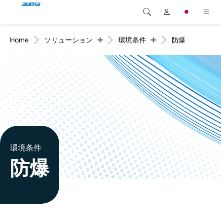
+
+
Home
ソリューション
環境条件
防爆
検索
Global
製品
ヨーロッパ
ソリューション
ダウンロード
アジア・太平洋地域
サービス
北米
弊社概要
環境条件
防爆
連絡先