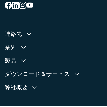
連絡先
AUMA Riester
業界
GmbH & Co. KG
Aumastr. 1
水利産業
製品
79379 Muellheim | Germany
石油・天然ガス
製品検索
ダウンロード＆サービス
地図上に表示
電力
製品概要
myAUMA
電話:
+49 7631 809 - 0
弊社概要
製造部門
メール:
info@auma.com
サービスリクエスト
海洋
お問い合わせフォーム
ニュースルーム
担当者を探す