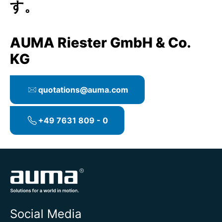
す。
AUMA Riester GmbH & Co.
KG
quotations@auma.com
+49 7631 809 - 0
Social Media