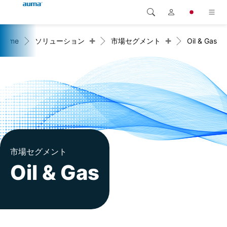
+
+
Home
ソリューション
市場セグメント
Oil & Gas
検索
Global
製品
ヨーロッパ
ソリューション
ダウンロード
アジア・太平洋地域
サービス
北米
弊社概要
市場セグメント
Oil & Gas
連絡先