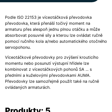
Podle ISO 22153 je víceotáčková převodovka
převodovka, která přenáší točivý moment na
armaturu přes alespoň jednu plnou otáčku a může
absorbovat posuvné síly a kterou lze ovládat ručně
pomocí ručního kola a/nebo automatického otočného
servopohonu.
Víceotáčkové převodovky pro zvýšení krouticího
momentu nebo posunutí výstupní hřídele lze
kombinovat z víceotáčkových pohonů SA ... s
předními a kuželovými převodovkami AUMA.
Převodovky lze samozřejmě použít také na ručně
ovládaných armaturách.
Produkty:
5