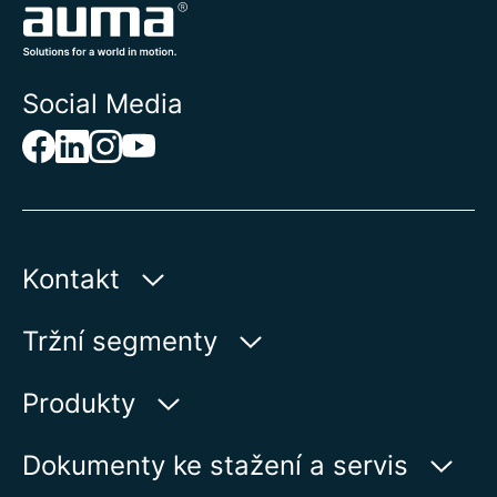
Social Media
Kontakt
AUMA Riester
Tržní segmenty
GmbH & Co. KG
Aumastr 1
Voda
Produkty
79379 Muellheim | Germany
Ropa a plyn
Vyhledávač výrobků
Dokumenty ke stažení a servis
Zobrazit na kartě
Výroba elektrické energie