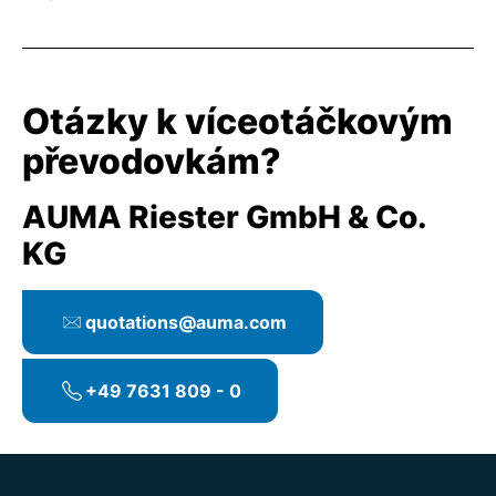
Otázky k víceotáčkovým
převodovkám?
AUMA Riester GmbH & Co.
KG
quotations@auma.com
+49 7631 809 - 0