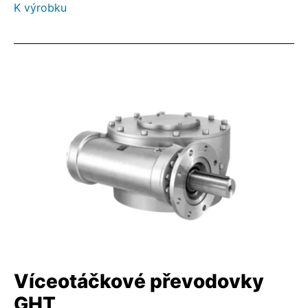
K výrobku
Víceotáčkové převodovky
GHT