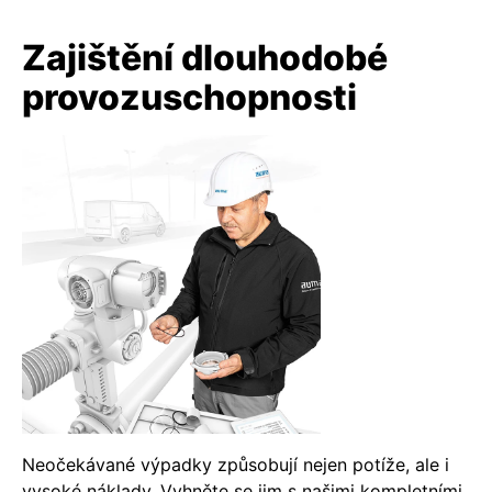
Zajištění dlouhodobé
provozuschopnosti
Neočekávané výpadky způsobují nejen potíže, ale i
vysoké náklady. Vyhněte se jim s našimi kompletními