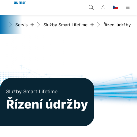
+
+
me
Servis
Služby Smart Lifetime
Řízení údržby
Vyhledávání
Global
Produkty
Evropa
Řešení
Ke stažení
Asie a Pacifik
Servis
Severní Amerika
Společnost
Služby Smart Lifetime
Řízení údržby
Kontakt