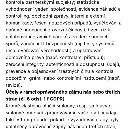
kontrola partnerskými subjekty; statistická
vyhodnocení vedení společnosti, evidence nákladů a
controlling, obchodní zprávy, interní a externí
komunikace, řešení nouzových případů, vyúčtování a
daňové hodnocení provozní činnosti, řízení rizik,
uplatňování právních nároků a vedení soudních
sporů; zaručení IT bezpečnosti (mj. testy systémů,
resp. ověřování věrohodnosti) a uplatňování
domovního práva (např. kontrolami přístupu);
zaručení integrity, autentičnosti a dostupnosti údajů,
prevence a objasňování trestných činů a kontrola
dozorčími grémii nebo kontrolními institucemi (např.
revize).
Účely v rámci oprávněného zájmu nás nebo třetích
stran (čl. 6 odst. 1 f GDPR)
Kromě vlastního plnění smlouvy, resp. smlouvy o
smlouvě budoucí zpracováváme vaše osobní údaje
také v tom případě, pokud je vyžadováno, aby byly
uplatněny oprávněné zájmy nás nebo třetích stran,