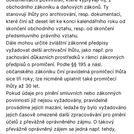
obchodního zákoníku a daňových zákonů. Ty
stanovují lhůty pro archivování, resp. dokumentaci,
které činí až deset let ke konci kalendářního roku od
skončení obchodního vztahu, resp. od skončení
předsmluvního právního vztahu.
Dále mohou určité zvláštní zákonné předpisy
vyžadovat delší archivační lhůtu, jako např. pro
zachování důkazních prostředků v rámci zákonných
předpisů o promlčení. Podle §§ 195 a násl.
občanského zákoníku činí pravidelná promlčecí lhůta
sice tři roky; lze nicméně uplatnit také promlčecí
lhůty až 30 let.
Pokud údaje pro plnění smluvních nebo zákonných
povinností již nejsou vyžadovány, pravidelně
provádíme jejich mazání, ledaže by bylo vyžadováno
jejich časově omezené další zpracovávání pro plnění
účelů z převážně oprávněného zájmu. O takový
převážně oprávněný zájem se jedná např. tehdy,