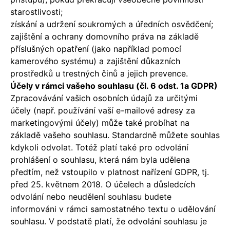
starostlivosti;
získání a udržení soukromých a úředních osvědčení;
zajištění a ochrany domovního práva na základě
příslušných opatření (jako například pomocí
kamerového systému) a zajištění důkazních
prostředků u trestných činů a jejich prevence.
Účely v rámci vašeho souhlasu (čl. 6 odst. 1a GDPR)
Zpracovávání vašich osobních údajů za určitými
účely (např. používání vaší e-mailové adresy za
marketingovými účely) může také probíhat na
základě vašeho souhlasu. Standardně můžete souhlas
kdykoli odvolat. Totéž platí také pro odvolání
prohlášení o souhlasu, která nám byla udělena
předtím, než vstoupilo v platnost nařízení GDPR, tj.
před 25. květnem 2018. O účelech a důsledcích
odvolání nebo neudělení souhlasu budete
informováni v rámci samostatného textu o udělování
souhlasu. V podstatě platí, že odvolání souhlasu je