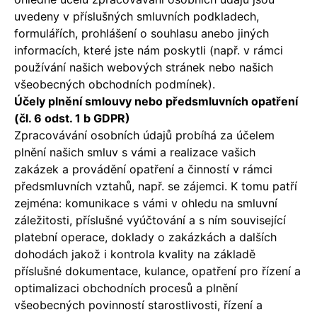
uvedeny v příslušných smluvních podkladech,
formulářích, prohlášení o souhlasu anebo jiných
informacích, které jste nám poskytli (např. v rámci
používání našich webových stránek nebo našich
všeobecných obchodních podmínek).
Účely plnění smlouvy nebo předsmluvních opatření
(čl. 6 odst. 1 b GDPR)
Zpracovávání osobních údajů probíhá za účelem
plnění našich smluv s vámi a realizace vašich
zakázek a provádění opatření a činností v rámci
předsmluvních vztahů, např. se zájemci. K tomu patří
zejména: komunikace s vámi v ohledu na smluvní
záležitosti, příslušné vyúčtování a s ním související
platební operace, doklady o zakázkách a dalších
dohodách jakož i kontrola kvality na základě
příslušné dokumentace, kulance, opatření pro řízení a
optimalizaci obchodních procesů a plnění
všeobecných povinností starostlivosti, řízení a