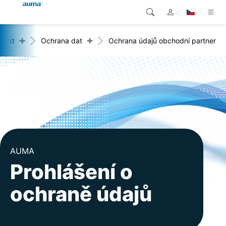
+
+
ntakt
Ochrana dat
Ochrana údajů obchodní partner
Vyhledávání
Global
Produkty
Evropa
Řešení
Ke stažení
Asie a Pacifik
Servis
Severní Amerika
Společnost
AUMA
Prohlášení o
Kontakt
ochraně údajů