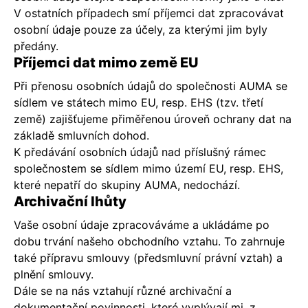
V ostatních případech smí příjemci dat zpracovávat
osobní údaje pouze za účely, za kterými jim byly
předány.
Příjemci dat mimo země EU
Při přenosu osobních údajů do společnosti AUMA se
sídlem ve státech mimo EU, resp. EHS (tzv. třetí
země) zajišťujeme přiměřenou úroveň ochrany dat na
základě smluvních dohod.
K předávání osobních údajů nad příslušný rámec
společnostem se sídlem mimo území EU, resp. EHS,
které nepatří do skupiny AUMA, nedochází.
Archivační lhůty
Vaše osobní údaje zpracováváme a ukládáme po
dobu trvání našeho obchodního vztahu. To zahrnuje
také přípravu smlouvy (předsmluvní právní vztah) a
plnění smlouvy.
Dále se na nás vztahují různé archivační a
dokumentační povinnosti, které vyplývají mj. z