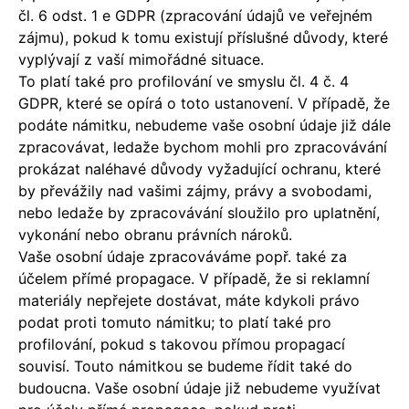
čl. 6 odst. 1 e GDPR (zpracování údajů ve veřejném
zájmu), pokud k tomu existují příslušné důvody, které
vyplývají z vaší mimořádné situace.
To platí také pro profilování ve smyslu čl. 4 č. 4
GDPR, které se opírá o toto ustanovení. V případě, že
podáte námitku, nebudeme vaše osobní údaje již dále
zpracovávat, ledaže bychom mohli pro zpracovávání
prokázat naléhavé důvody vyžadující ochranu, které
by převážily nad vašimi zájmy, právy a svobodami,
nebo ledaže by zpracovávání sloužilo pro uplatnění,
vykonání nebo obranu právních nároků.
Vaše osobní údaje zpracováváme popř. také za
účelem přímé propagace. V případě, že si reklamní
materiály nepřejete dostávat, máte kdykoli právo
podat proti tomuto námitku; to platí také pro
profilování, pokud s takovou přímou propagací
souvisí. Touto námitkou se budeme řídit také do
budoucna. Vaše osobní údaje již nebudeme využívat