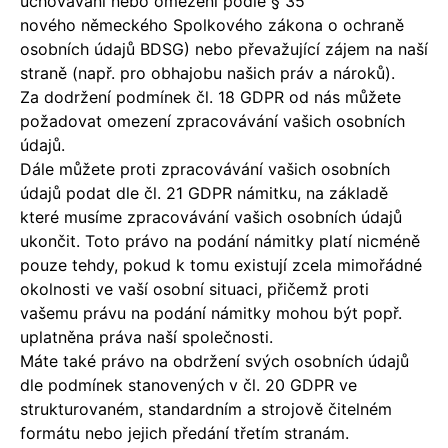
uchovávání nebo omezení podle § 35
nového německého Spolkového zákona o ochraně
osobních údajů BDSG) nebo převažující zájem na naší
straně (např. pro obhajobu našich práv a nároků).
Za dodržení podmínek čl. 18 GDPR od nás můžete
požadovat omezení zpracovávání vašich osobních
údajů.
Dále můžete proti zpracovávání vašich osobních
údajů podat dle čl. 21 GDPR námitku, na základě
které musíme zpracovávání vašich osobních údajů
ukončit. Toto právo na podání námitky platí nicméně
pouze tehdy, pokud k tomu existují zcela mimořádné
okolnosti ve vaší osobní situaci, přičemž proti
vašemu právu na podání námitky mohou být popř.
uplatněna práva naší společnosti.
Máte také právo na obdržení svých osobních údajů
dle podmínek stanovených v čl. 20 GDPR ve
strukturovaném, standardním a strojově čitelném
formátu nebo jejich předání třetím stranám.