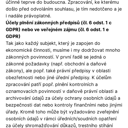
účinné teprve do budoucna. Zpracování, ke kterému
došlo před odvoláním souhlasu, je tím nedotčeno a je
i nadále právoplatné.
Účely plnění zákonných předpisů (čl. 6 odst. 1 c
GDPR) nebo ve veřejném zájmu (čl. 6 odst. 1 e
GDPR)
Tak jako každý subjekt, který je zapojen do
ekonomické činnosti, musíme i my dodržovat mnoho
zákonných povinností. V první řadě se jedná o
zákonné požadavky (např. obchodní a daňové
zákony), ale popř. také právní předpisy v oblasti
obezřetnosti nebo jiné úřední předpisy. K účelům
zpracování patří popř. plnění kontrolních a
oznamovacích povinností v daňově právní oblasti a
archivování údajů za účely ochrany osobních údajů a
bezpečnosti dat nebo kontroly finančními nebo jinými
úřady. Kromě toho může být vyžadováno zveřejnění
osobních údajů v rámci úředních/soudních opatření
za účely shromažďování důkazů, trestního stíhání