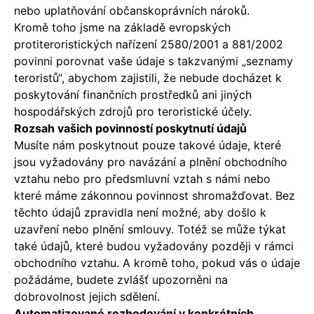
nebo uplatňování občanskoprávních nároků.
Kromě toho jsme na základě evropských
protiteroristických nařízení 2580/2001 a 881/2002
povinni porovnat vaše údaje s takzvanými „seznamy
teroristů“, abychom zajistili, že nebude docházet k
poskytování finančních prostředků ani jiných
hospodářských zdrojů pro teroristické účely.
Rozsah vašich povinností poskytnutí údajů
Musíte nám poskytnout pouze takové údaje, které
jsou vyžadovány pro navázání a plnění obchodního
vztahu nebo pro předsmluvní vztah s námi nebo
které máme zákonnou povinnost shromažďovat. Bez
těchto údajů zpravidla není možné, aby došlo k
uzavření nebo plnění smlouvy. Totéž se může týkat
také údajů, které budou vyžadovány později v rámci
obchodního vztahu. A kromě toho, pokud vás o údaje
požádáme, budete zvlášť upozorněni na
dobrovolnost jejich sdělení.
Automatizované rozhodování v konkrétních