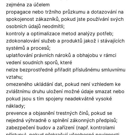
zejména za účelem
propagace nebo tržního průzkumu a dotazování na
spokojenost zákazníků, pokud jste používání svých
osobních údajů neodmítli;
kontroly a optimalizace metod analýzy potřeb;
zdokonalování služeb a produktů jakož i stávajících
systémů a procesů;
uplatňování právních nároků a obhajobu v rámci
vedení soudních sporů, které
nelze bezprostředně přiřadit příslušnému smluvnímu
vztahu;
omezeného ukládání dat, pokud není vzhledem ke
zvláštnímu druhu uložení možné údaje smazat nebo
pokud jsou s tím spojeny neadekvátně vysoké
náklady;
prevence a objasnění trestných činů, pokud se
nejedná výhradně o splnění zákonných předpisů;
zabezpečení budov a zařízení (např. kontrolami
přístupu), pokud překračují všeobecné povinnosti