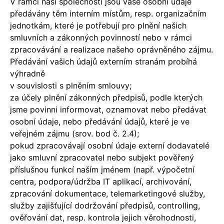
V rámci naší společnosti jsou vaše osobní údaje
předávány těm interním místům, resp. organizačním
jednotkám, které je potřebují pro plnění našich
smluvních a zákonných povinností nebo v rámci
zpracovávání a realizace našeho oprávněného zájmu.
Předávání vašich údajů externím stranám probíhá
výhradně
v souvislosti s plněním smlouvy;
za účely plnění zákonných předpisů, podle kterých
jsme povinni informovat, oznamovat nebo předávat
osobní údaje, nebo předávání údajů, které je ve
veřejném zájmu (srov. bod č. 2.4);
pokud zpracovávají osobní údaje externí dodavatelé
jako smluvní zpracovatel nebo subjekt pověřený
příslušnou funkcí naším jménem (např. výpočetní
centra, podpora/údržba IT aplikací, archivování,
zpracování dokumentace, telemarketingové služby,
služby zajišťující dodržování předpisů, controlling,
ověřování dat, resp. kontrola jejich věrohodnosti,