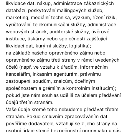
likvidace dat, nákup, administrace zákaznických
databází, poskytování mailingových služeb,
marketing, mediální technika, výzkum, řízení rizik,
vyúčtování, telekomunikační služby, administrace
webových stránek, auditorské služby, úvěrové
instituce, tiskárny nebo společnosti zajišťující
likvidaci dat, kurýrní služby, logistika);
na základě našeho oprávněného zájmu nebo
oprávněného zájmu třetí strany v rámci uvedených
účelů (např. ve vztahu k úřadům, informačním
kancelářím, inkasním agenturám, právnímu
zastoupení, soudům, znalcům, dceřiným
společnostem a grémiím a kontrolním institucím);
pokud jste nám souhlas udělili za účelem předávání
údajů třetím stranám.
Vaše údaje kromě toho nebudeme předávat třetím
stranám. Pokud smluvním zpracováváním dat
pověříme dodavatele, vztahují se z jeho strany na
osobní údaje stejné bezpečnostní normy jako u nás.