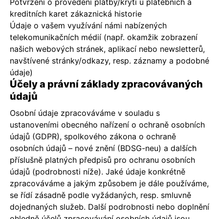
Potvrzení o provedení platby/krytí u platebních a
kreditních karet zákaznická historie
Údaje o vašem využívání námi nabízených
telekomunikačních médií (např. okamžik zobrazení
našich webových stránek, aplikací nebo newsletterů,
navštívené stránky/odkazy, resp. záznamy a podobné
údaje)
Účely a právní základy zpracovávaných
údajů
Osobní údaje zpracováváme v souladu s
ustanoveními obecného nařízení o ochraně osobních
údajů (GDPR), spolkového zákona o ochraně
osobních údajů – nové znění (BDSG-neu) a dalších
příslušně platných předpisů pro ochranu osobních
údajů (podrobnosti níže). Jaké údaje konkrétně
zpracováváme a jakým způsobem je dále používáme,
se řídí zásadně podle vyžádaných, resp. smluvně
dojednaných služeb. Další podrobnosti nebo doplnění
ohledně účelů zpracovávání osobních údajů jsou