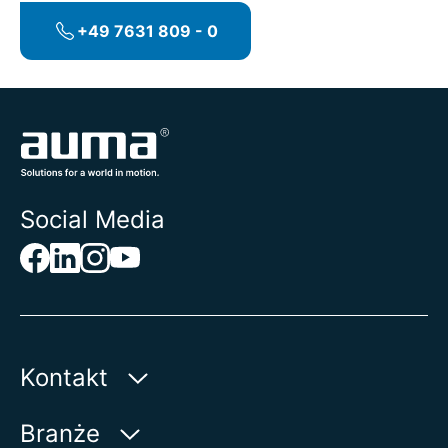
+49 7631 809 - 0
Social Media
Kontakt
AUMA Riester
Branże