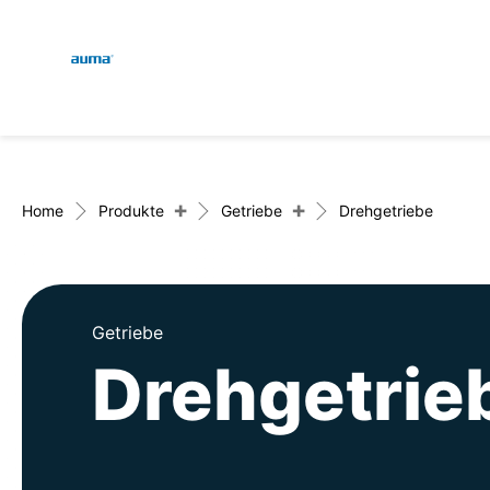
Global
Suche
Europa
+
+
Home
Produkte
Getriebe
Drehgetriebe
Asien und Pazifik
Getriebe
Drehgetrie
Nordamerika