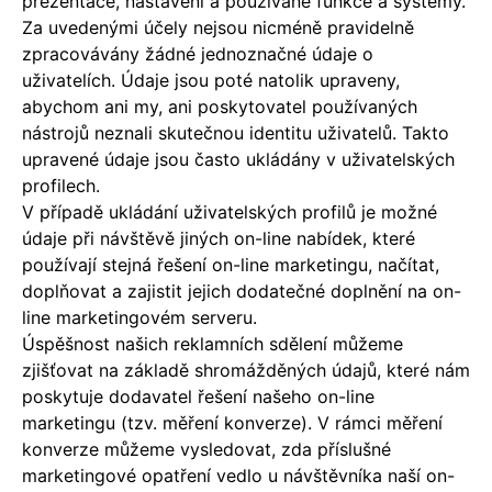
prezentace, nastavení a používané funkce a systémy.
Za uvedenými účely nejsou nicméně pravidelně
zpracovávány žádné jednoznačné údaje o
uživatelích. Údaje jsou poté natolik upraveny,
abychom ani my, ani poskytovatel používaných
nástrojů neznali skutečnou identitu uživatelů. Takto
upravené údaje jsou často ukládány v uživatelských
profilech.
V případě ukládání uživatelských profilů je možné
údaje při návštěvě jiných on-line nabídek, které
používají stejná řešení on-line marketingu, načítat,
doplňovat a zajistit jejich dodatečné doplnění na on-
line marketingovém serveru.
Úspěšnost našich reklamních sdělení můžeme
zjišťovat na základě shromážděných údajů, které nám
poskytuje dodavatel řešení našeho on-line
marketingu (tzv. měření konverze). V rámci měření
konverze můžeme vysledovat, zda příslušné
marketingové opatření vedlo u návštěvníka naší on-