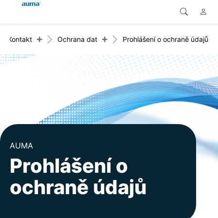
+
+
Kontakt
Ochrana dat
Prohlášení o ochraně údajů
Vyhledávání
Global
Produkty
Evropa
Řešení
Ke stažení
Asie a Pacifik
Servis
Severní Amerika
Společnost
AUMA
Prohlášení o
Kontakt
ochraně údajů