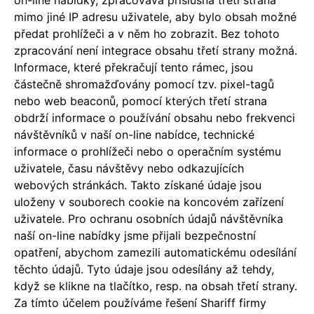
on-line nabídky, zpracovává příslušná třetí strana
mimo jiné IP adresu uživatele, aby bylo obsah možné
předat prohlížeči a v něm ho zobrazit. Bez tohoto
zpracování není integrace obsahu třetí strany možná.
Informace, které překračují tento rámec, jsou
částečně shromažďovány pomocí tzv. pixel-tagů
nebo web beaconů, pomocí kterých třetí strana
obdrží informace o používání obsahu nebo frekvenci
návštěvníků v naší on-line nabídce, technické
informace o prohlížeči nebo o operačním systému
uživatele, času návštěvy nebo odkazujících
webových stránkách. Takto získané údaje jsou
uloženy v souborech cookie na koncovém zařízení
uživatele. Pro ochranu osobních údajů návštěvníka
naší on-line nabídky jsme přijali bezpečnostní
opatření, abychom zamezili automatickému odesílání
těchto údajů. Tyto údaje jsou odesílány až tehdy,
když se klikne na tlačítko, resp. na obsah třetí strany.
Za tímto účelem používáme řešení Shariff firmy