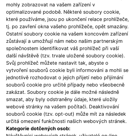
mohly zobrazovat na vašem zařízení v
optimalizované podobě. Některé soubory cookie,
které používáme, jsou po ukončení relace prohlížeče,
tj. po zavření okna vašeho prohlížeče, opět smazány.
Ostatní soubory cookie na vašem koncovém zařízení
zůstávají a umožňují nám nebo našim partnerským
společnostem identifikovat váš prohlížeč při vaší
další návštěvě (tzv. trvale uložené soubory cookie).
Svůj prohlížeč můžete nastavit tak, abyste o
vytvoření souborů cookie byli informováni a mohli se
jednotlivě rozhodovat o jejich přijetí nebo přijímání
souborů cookie pro určité případy nebo všeobecně
zakázat. Soubory cookie je dále možné následně
smazat, aby byly odstraněny údaje, které uložily
webové stránky na vašem počítači. Deaktivování
souborů cookie (tzv. opt-out) může mít za následek
určitá omezení funkčnosti našich webových stránek.
Kategorie dotčených osob:
Návštěvníci webových stránek, uživatelé on-line