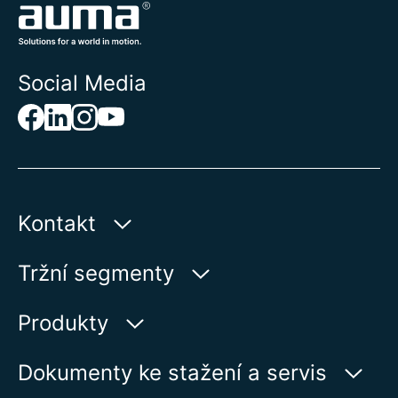
Social Media
Kontakt
AUMA Riester
Tržní segmenty
GmbH & Co. KG
Aumastr 1
Voda
Produkty
79379 Muellheim | Germany
Ropa a plyn
Vyhledávač výrobků
Dokumenty ke stažení a servis
Zobrazit na kartě
Výroba elektrické energie