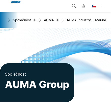
+
+
ome
Společnost
AUMA
AUMA Industry + Marine
Vyhledávání
Global
Produkty
Evropa
Řešení
Ke stažení
Asie a Pacifik
Servis
Severní Amerika
Společnost
Společnost
AUMA Group
Kontakt