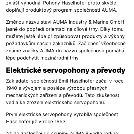
zvlášť výhodná. Pohony Haselhofer proto skvěle
doplňují produktový program společnosti AUMA.
Změnou názvu staví AUMA Industry & Marine GmbH
jasně do popředí orientaci na cílové trhy. Díky tomu
můžete ještě lépe přizpůsobovat produkty a výkony
požadavkům našich zákazníků. Začlenění všeobecně
známé značky AUMA do názvu společnosti pomáhá
lépe podchytit mezinárodní trhy.
Elektrické servopohony a převody
Zakladatel společnosti Emil Haselhofer začal v roce
1940 s vývojem a posléze výrobou přesných
mechanických zařízení a převodů. Tato zkušenost
vedla ke zrození elektrického servopohonu.
První elektrické servopohony vyrobila společnost
Haselhofer již v roce 1953.
Až do začlenění do skupiny AUMA ji vedla rodina