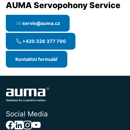
AUMA Servopohony Service
servis@auma.cz
+420 326 377 790
Kontaktní formulář
Social Media