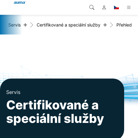
+
+
Servis
Certifikované a speciální služby
Přehled
Vyhledávání
Global
Produkty
Evropa
Řešení
Ke stažení
Asie a Pacifik
Servis
Severní Amerika
Společnost
Servis
Certifikované a
Kontakt
speciální služby