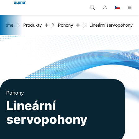
+
+
Home
Produkty
Pohony
Lineární servopohony
Vyhledávání
Global
Produkty
Evropa
Řešení
Ke stažení
Asie a Pacifik
Servis
Severní Amerika
Společnost
Pohony
Lineární
Kontakt
servopohony