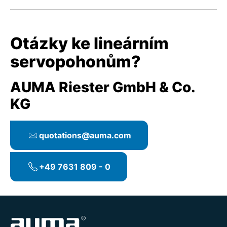
Otázky ke lineárním
servopohonům?
AUMA Riester GmbH & Co.
KG
quotations@auma.com
+49 7631 809 - 0