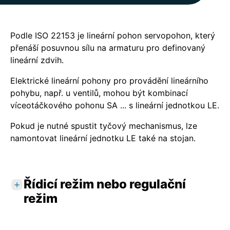
Podle ISO 22153 je lineární pohon servopohon, který
přenáší posuvnou sílu na armaturu pro definovaný
lineární zdvih.
Elektrické lineární pohony pro provádění lineárního
pohybu, např. u ventilů, mohou být kombinací
víceotáčkového pohonu SA ... s lineární jednotkou LE.
Pokud je nutné spustit tyčový mechanismus, lze
namontovat lineární jednotku LE také na stojan.
Řídicí režim nebo regulační
režim
Třída A
: OTEVŘÍT-ZAVŘÍT neboli řídicí režim.