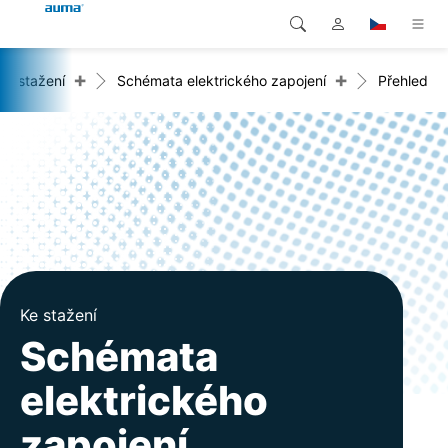
+
+
Ke stažení
Schémata elektrického zapojení
Přehled
Vyhledávání
Global
Produkty
Evropa
Řešení
Ke stažení
Asie a Pacifik
Servis
Severní Amerika
Společnost
Ke stažení
Kontakt
Schémata
elektrického
zapojení