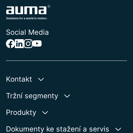
Social Media
Kontakt
AUMA Riester
Tržní segmenty
GmbH & Co. KG
Aumastr 1
Voda
Produkty
79379 Muellheim | Germany
Ropa a plyn
Vyhledávač výrobků
Dokumenty ke stažení a servis
Zobrazit na kartě