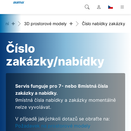
+
+
ažení
3D prostorové modely
Číslo nabídky zakázky
Vyhledávání
Global
Produkty
Evropa
Řešení
Číslo
Ke stažení
Asie a Pacifik
zakázky/nabídky
Servis
Severní Amerika
Společnost
Servis funguje pro 7- nebo 8místná čísla
zakázky a nabídky.
Kontakt
9místná čísla nabídky a zakázky momentálně
nelze vyvolávat.
V případě jakýchkoli dotazů se obraťte na:
Požadavek na prostorové modely