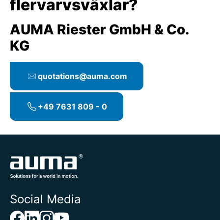
flervarvsväxlar?
AUMA Riester GmbH & Co.
KG
quotations@auma.com
+49 7631 809 - 0
Social Media