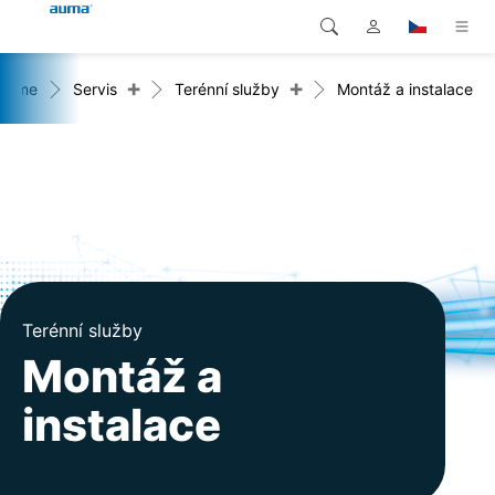
+
+
Home
Servis
Terénní služby
Montáž a instalace
Vyhledávání
Global
Produkty
Evropa
Řešení
Ke stažení
Asie a Pacifik
Servis
Severní Amerika
Společnost
Terénní služby
Montáž a
Kontakt
instalace