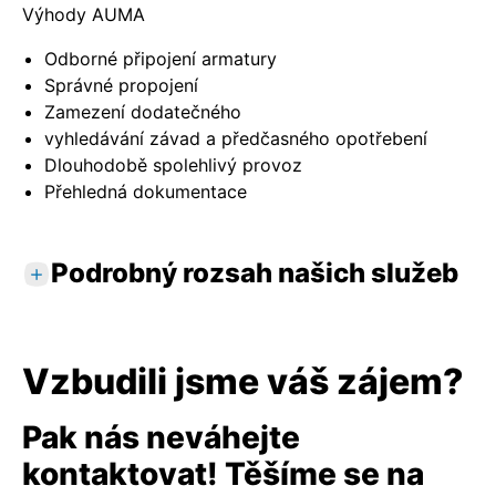
Výhody AUMA
Odborné připojení armatury
Správné propojení
Zamezení dodatečného
vyhledávání závad a předčasného opotřebení
Dlouhodobě spolehlivý provoz
Přehledná dokumentace
Podrobný rozsah našich služeb
Standardní služby
Kontrola montážní a instalační situace na
Vzbudili jsme váš zájem?
místě
Zohlednění možných vlivů prostředí
Pak nás neváhejte
Odborná montáž servopohonu na armaturu
kontaktovat! Těšíme se na
Zkontrolujte a případně upravte montážní
polohu s ohledem na přístupnost a