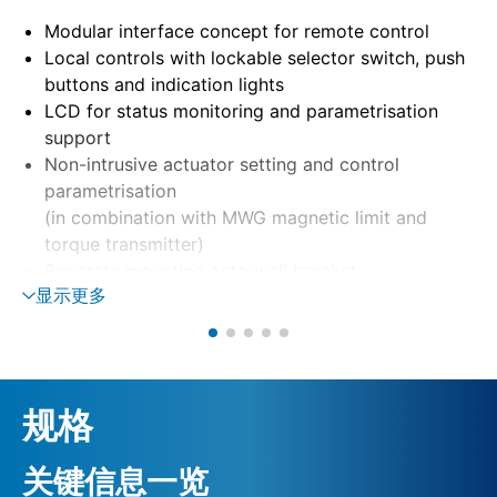
Modular interface concept for remote control
Local controls with lockable selector switch, push
buttons and indication lights
LCD for status monitoring and parametrisation
support
Non-intrusive actuator setting and control
parametrisation
(in combination with MWG magnetic limit and
torque transmitter)
Separate mounting onto wall bracket
显示更多
Motor control via reversing contactors or
thyristors
Phase monitoring with automatic phase correction
External 24 V DC supply (option)
规格
关键信息一览