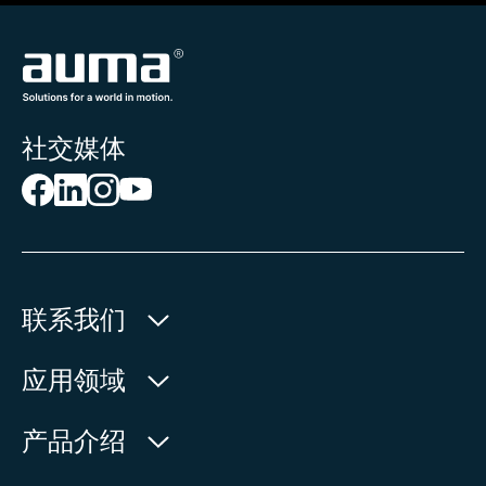
社交媒体
联系我们
欧玛执行器(中国)有限公司
应用领域
人民北路171号
水利
产品介绍
中国，江苏省，太仓市
石油天然气