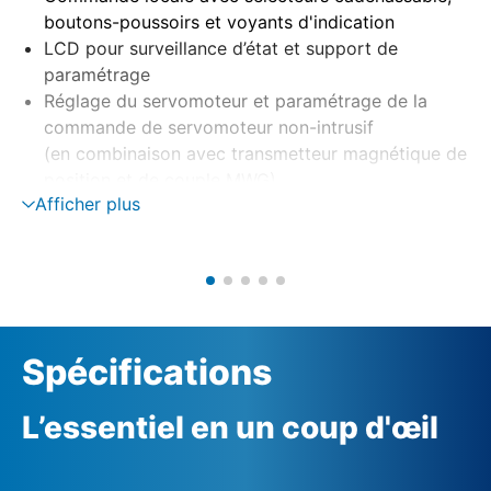
boutons-poussoirs et voyants d'indication
LCD pour surveillance d’état et support de
paramétrage
Réglage du servomoteur et paramétrage de la
commande de servomoteur non-intrusif
(en combinaison avec transmetteur magnétique de
position et de couple MWG)
Afficher plus
Montage déportée sur support mural
Contrôle moteur via contacteurs inverseurs ou
thyristors
Surveillance de phase avec correction de phase
automatique
Alimentation externe 24 V DC (option)
Spécifications
L’essentiel en un coup d'œil