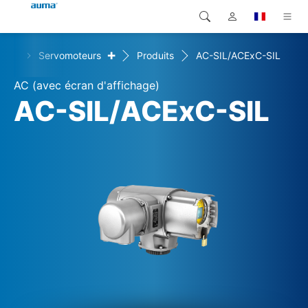
+
+
s
Servomoteurs
Produits
AC-SIL/ACExC-SIL
Recherche
Global
Produits
AC (avec écran d'affichage)
Europe
Solutions
AC-SIL/ACExC-SIL
Téléchargements
Asie et Océanie
SAV support
Amérique du Nord
Entreprise
Contact