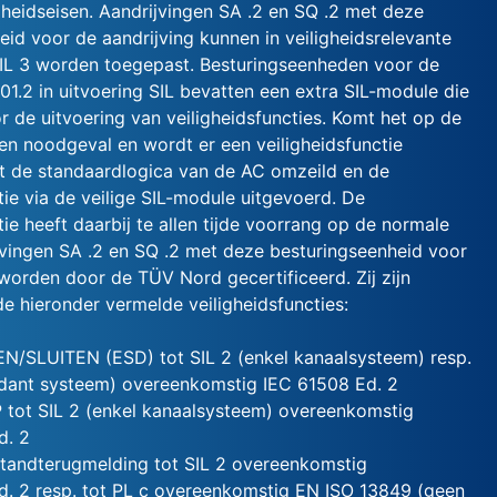
gheidseisen. Aandrijvingen SA .2 en SQ .2 met deze
id voor de aandrijving kunnen in veiligheidsrelevante
IL 3 worden toegepast. Besturingseenheden voor de
01.2 in uitvoering SIL bevatten een extra SIL-module die
r de uitvoering van veiligheidsfuncties. Komt het op de
 een noodgeval en wordt er een veiligheidsfunctie
t de standaardlogica van de AC omzeild en de
tie via de veilige SIL-module uitgevoerd. De
tie heeft daarbij te allen tijde voorrang op de normale
vingen SA .2 en SQ .2 met deze besturingseenheid voor
 worden door de TÜV Nord gecertificeerd. Zij zijn
e hieronder vermelde veiligheidsfuncties:
EN/SLUITEN (ESD) tot SIL 2 (enkel kanaalsysteem) resp.
ndant systeem) overeenkomstig IEC 61508 Ed. 2
 tot SIL 2 (enkel kanaalsysteem) overeenkomstig
d. 2
standterugmelding tot SIL 2 overeenkomstig
d. 2 resp. tot PL c overeenkomstig EN ISO 13849 (geen