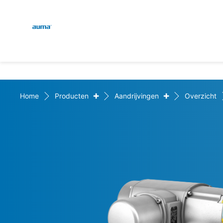
Global
Zoekopdracht
Europa
+
+
Home
Producten
Aandrijvingen
Overzicht
Azië en Stille Oceaan
Noord-Amerika