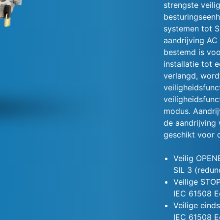
strengste veili
besturingseenhe
systemen tot S
aandrijving AC 
bestemd is voo
installatie tot
verlangd, word
veiligheidsfunc
veiligheidsfunc
modus. Aandrij
de aandrijving
geschikt voor d
Veilig OPEN
SIL 3 (redu
Veilige STOP
IEC 61508 E
Veilige eind
IEC 61508 E