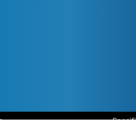
s
Specif