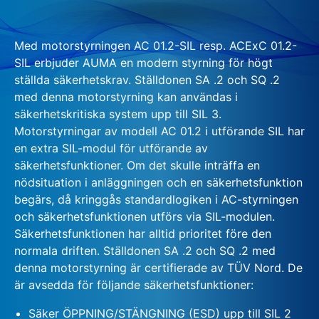
Med motorstyrningen AC 01.2-SIL resp. ACExC 01.2-
SIL erbjuder AUMA en modern styrning för högt
ställda säkerhetskrav. Ställdonen SA .2 och SQ .2
med denna motorstyrning kan användas i
säkerhetskritiska system upp till SIL 3.
Motorstyrningar av modell AC 01.2 i utförande SIL har
en extra SIL-modul för utförande av
säkerhetsfunktioner. Om det skulle inträffa en
nödsituation i anläggningen och en säkerhetsfunktion
begärs, då kringgås standardlogiken i AC-styrningen
och säkerhetsfunktionen utförs via SIL-modulen.
Säkerhetsfunktionen har alltid prioritet före den
normala driften. Ställdonen SA .2 och SQ .2 med
denna motorstyrning är certifierade av TÜV Nord. De
är avsedda för följande säkerhetsfunktioner:
Säker ÖPPNING/STÄNGNING (ESD) upp till SIL 2