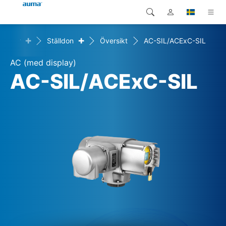
+
+
dukter
Ställdon
Översikt
AC-SIL/ACExC-SIL
Sök
Global
Produkter
AC (med display)
Europa
Lösningar
AC-SIL/ACExC-SIL
Nedladdningar
Asien och Stillahavsområdet
Service
Nordamerika
Företag
Kontakt