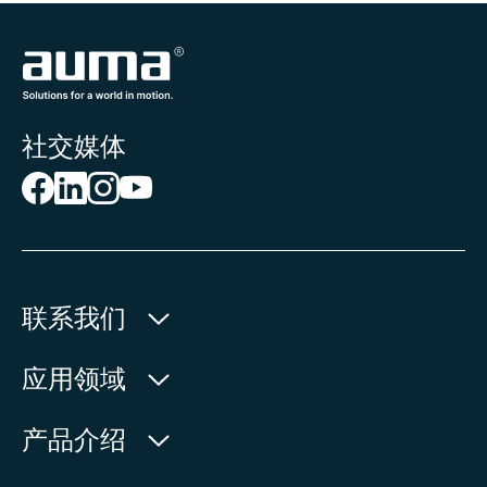
社交媒体
联系我们
欧玛执行器(中国)有限公司
应用领域
人民北路171号
水利
产品介绍
中国，江苏省，太仓市
石油天然气