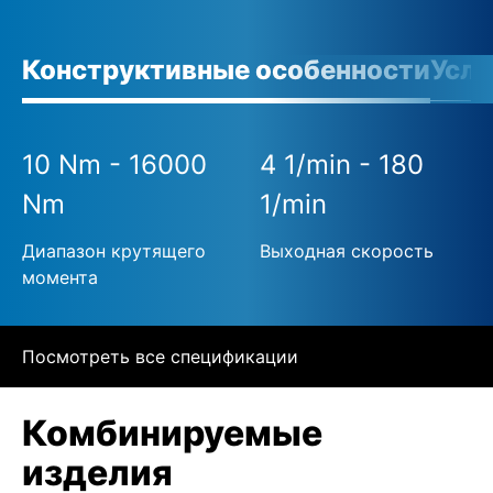
Конструктивные особенности
Усло
10 Nm - 16000
4 1/min - 180
Nm
1/min
Диапазон крутящего
Выходная скорость
момента
Посмотреть все спецификации
Комбинируемые
изделия