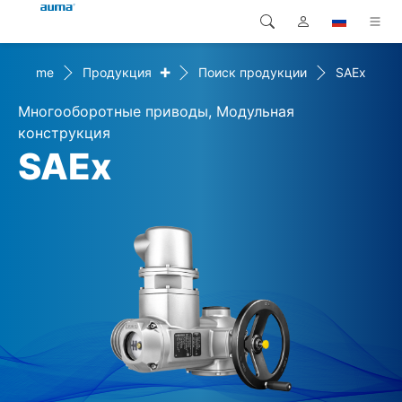
+
Home
Продукция
Поиск продукции
SAEx
Поиск
Global
Продукция
Многооборотные приводы, Модульная
Европа
Решения
конструкция
SAEx
Загрузки
Азия и Тихий океан
Сервисная служба
Северная Америка
Предприятие
Контакт