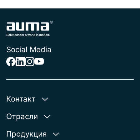
Social Media
Контакт
AUMA Riester
Отрасли
GmbH & Co. KG
Aumastr. 1
Вода
Продукция