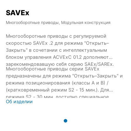
SAVEx
Многооборотные приводы, Модульная конструкция
Многооборотные приводы с регулируемой
скоростью SAVEx .2 для режима "Открыть–
Закрыть" в сочетании с интеллектуальным
блоком управления ACVExC 01.2 дополняют
зарекомендовавшую себя серию SAEx/SAREx.
Многооборотные приводы серии SAVEx
предназначены для режима "Открыть–Закрыть" и
режима позиционирования (классы A и B) /
(кратковременный режим S2 - 15 мин.). Для
режима S2 - 30 мин. доступно специальное
Об изделии
исполнение с более длительным временем
работы.