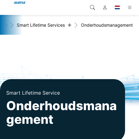
+
+
e
Smart Lifetime Services
Onderhoudsmanagement
Zoekopdracht
Global
Producten
Europa
Oplossingen
Downloads
Azië en Stille Oceaan
Service
Noord-Amerika
Bedrijf
Smart Lifetime Service
Onderhoudsmana
Contact
gement