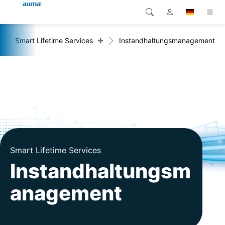
+
Smart Lifetime Services
Instandhaltungsmanagement
Suche
Global
Produkte
Europa
Lösungen
Downloads
Asien und Pazifik
Service
Nordamerika
Karriere
Smart Lifetime Services
Instandhaltungsm
Unternehmen
anagement
Kontakt