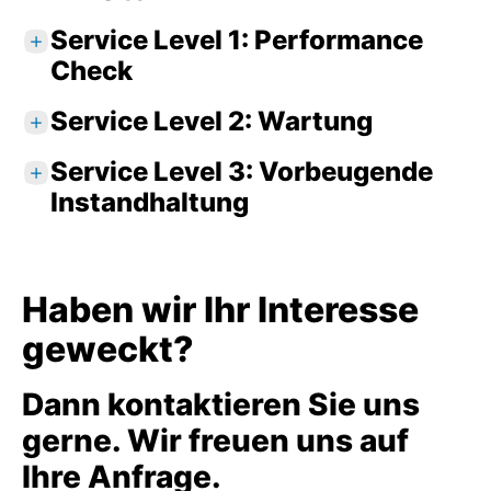
Service Level 1: Performance
Check
Service Level 2: Wartung
Standardleistungen
Inspektion
Service Level 3: Vorbeugende
Standardleistungen
Funktionsprüfung
Instandhaltung
Inspektion
Digitale Geräteaufnahme
Funktionsprüfung
Standardleistungen
Analyse des Gerätezustands
Optionale Leistungen
Austausch festgelegter Verschleißteile
Inspektion
Haben wir Ihr Interesse
Isolationsprüfung (bei Bedarf)
Funktionsprüfung
Firmwareupdate
geweckt?
Digitale Geräteaufnahme
Analyse des Gerätezustands
Dichtigkeitsprüfung
Detaillierter Servicebericht
Austausch festgelegter Verschleißteile
Optimierung der Stellantriebsparameter zur
Isolationsprüfung (bei Bedarf)
Verbesserung der Prozesse
Dann kontaktieren Sie uns
Überprüfung aller Bauteile
Optionale Leistungen
gerne. Wir freuen uns auf
Austausch defekter Bauteile
Empfohlene Zeitpunkte für die
Austausch defekter Bauteile
Ihre Anfrage.
Zustandsbasierter Austausch