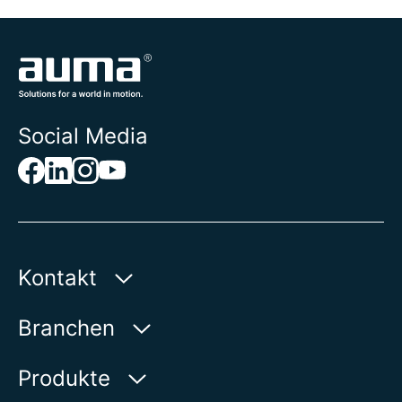
Social Media
Kontakt
AUMA Riester
Branchen
GmbH & Co. KG
Aumastraße 1
Wasser
Produkte
79379 Müllheim | Germany