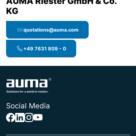
AUMA Riester GmbH & Co.
KG
quotations@auma.com
+49 7631 809 - 0
Social Media