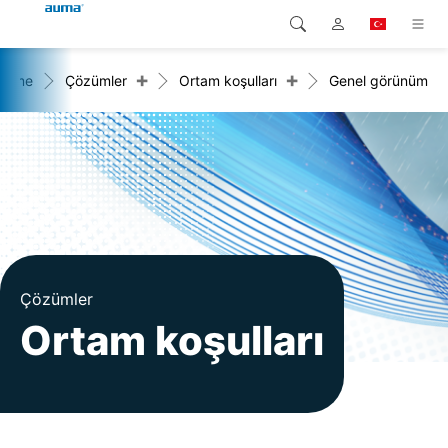
+
+
Home
Çözümler
Ortam koşulları
Genel görünüm
Arama
Global
Ürünler
Avrupa
Çözümler
Downloads
Asya ve Pasifik
Servis
Kuzey Amerika
Şirketler
Çözümler
Ortam koşulları
İrtibat kurulacak kişi