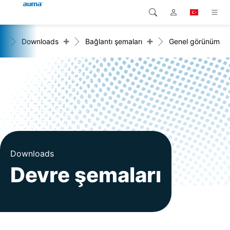
+
+
me
Downloads
Bağlantı şemaları
Genel görünüm
Arama
Global
Ürünler
Avrupa
Çözümler
Downloads
Asya ve Pasifik
Servis
Kuzey Amerika
Şirketler
Downloads
Devre şemaları
İrtibat kurulacak kişi