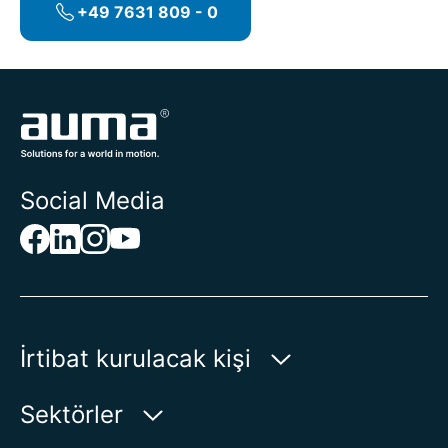
+49 7631 809 - 0
Social Media
İrtibat kurulacak kişi
AUMA Riester
Sektörler
GmbH & Co. KG