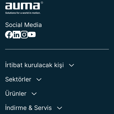
Social Media
İrtibat kurulacak kişi
AUMA Riester
Sektörler
GmbH & Co. KG
Aumastr. 1
Su
Ürünler
79379 Muellheim | Germany
Petrol-Gaz
Ürün bulucu
İndirme & Servis
Haritada Göster
Enerji