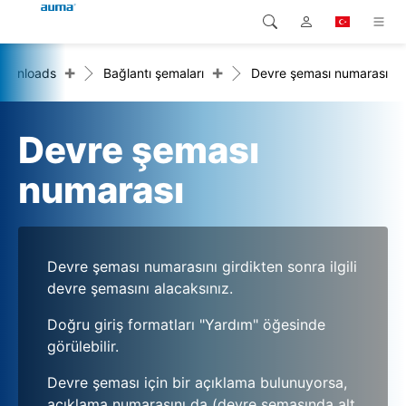
+
+
ownloads
Bağlantı şemaları
Devre şeması numarası
Arama
Global
Ürünler
Avrupa
Çözümler
Devre şeması
Downloads
Asya ve Pasifik
numarası
Servis
Kuzey Amerika
Şirketler
Devre şeması numarasını girdikten sonra ilgili
devre şemasını alacaksınız.
İrtibat kurulacak kişi
Doğru giriş formatları "Yardım" öğesinde
görülebilir.
Devre şeması için bir açıklama bulunuyorsa,
açıklama numarasını da (devre şemasında alt