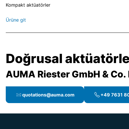
Kompakt aktüatörler
Ürüne git
Doğrusal aktüatörler
AUMA Riester GmbH & Co.
quotations@auma.com
+49 7631 80