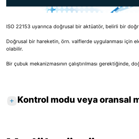
ISO 22153 uyarınca doğrusal bir aktüatör, belirli bir doğr
Doğrusal bir hareketin, örn. valflerde uygulanması için el
olabilir.
Bir çubuk mekanizmasının çalıştırılması gerektiğinde, do
Kontrol modu veya oransal 
Sınıf A
: AÇ/KAPAT ya da kontrol modu. Akt
konumdan tamamen kapalı konuma ve tersine