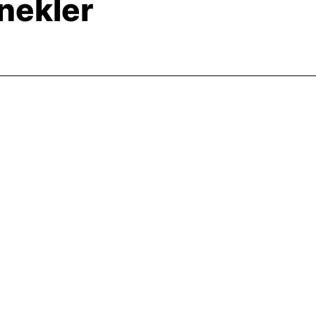
nekler
a veya pozisyonlandırma modu. Aktüatör vanayı ara sıra
ra pozisyon ve tamamen kapalı konum) getirmelidir.
üatör vanayı düzenli olarak, tamamen açık konum ve
r konuma getirmelidir.