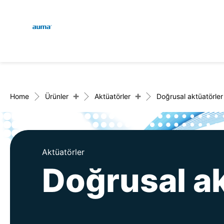
Global
Engl
Arama
Deu
Avrupa
+
+
Home
Ürünler
Aktüatörler
Doğrusal aktüatörler
Asya ve Pasifik
Aktüatörler
Doğrusal ak
Kuzey Amerika