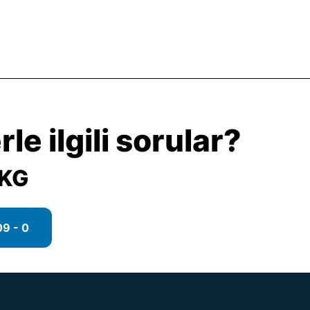
le ilgili sorular?
 KG
9 - 0