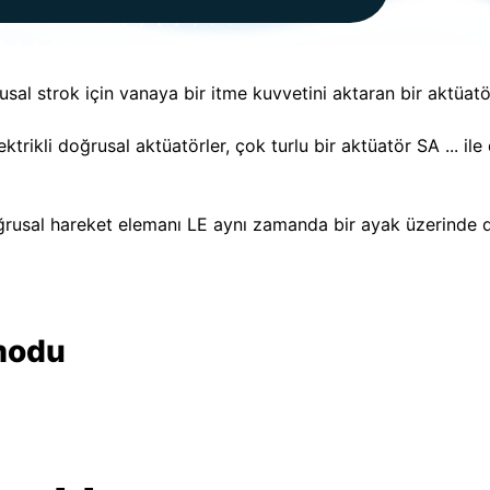
usal strok için vanaya bir itme kuvvetini aktaran bir aktüatö
ektrikli doğrusal aktüatörler, çok turlu bir aktüatör SA ... 
ğrusal hareket elemanı LE aynı zamanda bir ayak üzerinde de
modu
üatör tüm ayar yolu boyunca vanayı tamamen açık
 getirebilmelidir.