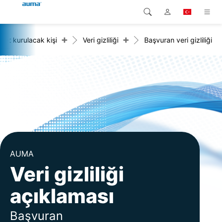
+
+
tibat kurulacak kişi
Veri gizliliği
Başvuran veri gizliliği
Arama
Global
Ürünler
Avrupa
Çözümler
Downloads
Asya ve Pasifik
Servis
Kuzey Amerika
Şirketler
AUMA
Veri gizliliği
İrtibat kurulacak kişi
açıklaması
Başvuran