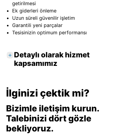
getirilmesi
Ek giderleri önleme
Uzun süreli güvenilir işletim
Garantili yeni parçalar
Tesisinizin optimum performansı
Detaylı olarak hizmet
kapsamımız
Standart hizmetler
Uygulama ile birlikte cihazın kullanım
İlginizi çektik mi?
yerinde incelenmesi
örn. ortam koşulları, vana, proses, kontrol
Bizimle iletişim kurun.
tekniği
Talebinizi dört gözle
Hata arama ve doğrudan sahada arıza
giderme
bekliyoruz.
İhtiyaç olduğunda, gerekli parçaların