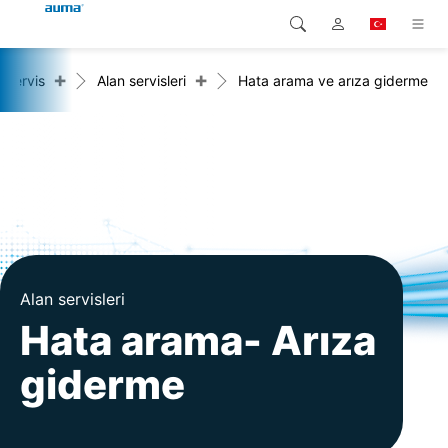
+
+
Servis
Alan servisleri
Hata arama ve arıza giderme
Arama
Global
Ürünler
Avrupa
Çözümler
Downloads
Asya ve Pasifik
Servis
Kuzey Amerika
Şirketler
Alan servisleri
Hata arama- Arıza
İrtibat kurulacak kişi
giderme