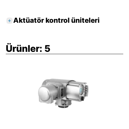
Aktüatör kontrol üniteleri
Aktüatör kontrol üniteleri aktüatör sinyallerini
ve sürüş komutlarını değerlendirerek ve
Ürünler:
5
monteli tersleme kontaktörlerini veya
tristörleri kullanarak motoru gecikmesiz
olarak açıp kapatır.
Aktüatör kontrol üniteleri, değerlendirilmiş
olan aktüatör sinyallerini geri bildirim olarak
üst düzeye iletir.
Aktüatör entegre yerel kontrol ünitesiyle
bulunulan yerde çalıştırılabilir.
AM ve AC aktüatör kontrol üniteleri, SA ve SQ