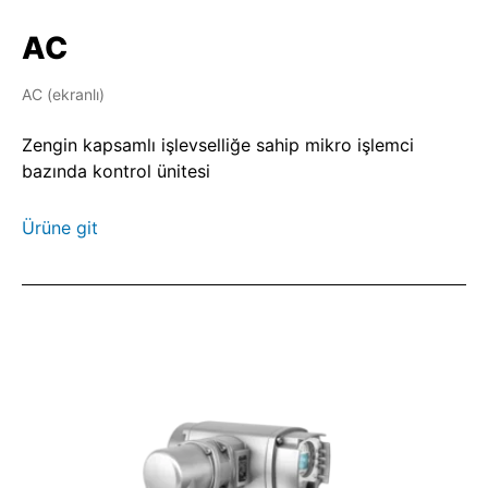
aktüatör serileriyle kombine edilebilir.
Bu sayede kontrol tekniği açısından
AC
bakıldığında ortaya yekpare bir görüntü çıkar.
AC (ekranlı)
Zengin kapsamlı işlevselliğe sahip mikro işlemci
bazında kontrol ünitesi
Ürüne git