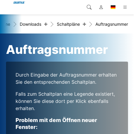
+
+
Home
Downloads
Schaltpläne
Auftragsnummer
Suche
Global
Produkte
Europa
Lösungen
Auftragsnummer
Downloads
Asien und Pazifik
Service
Nordamerika
Durch Eingabe der Auftragsnummer erhalten
Sie den entsprechenden Schaltplan.
Karriere
Falls zum Schaltplan eine Legende existiert,
können Sie diese dort per Klick ebenfalls
Unternehmen
erhalten.
Kontakt
Problem mit dem Öffnen neuer
Fenster: